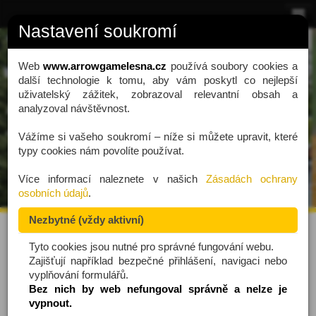
Nastavení soukromí
O nás
O Arrow Game
Web
www.arrowgamelesna.cz
používá soubory cookies a
další technologie k tomu, aby vám poskytl co nejlepší
Kde hrajeme
uživatelský zážitek, zobrazoval relevantní obsah a
ARROW GAME LESNÁ
analyzoval návštěvnost.
Herní varianty
netradiční zážitek
Vážíme si vašeho soukromí – níže si můžete upravit, které
Vybavení
typy cookies nám povolíte používat.
Rezervace
Více informací naleznete v našich
Zásadách ochrany
osobních údajů
.
Ceník
Nezbytné (vždy aktivní)
Fotky a videa
Kdo jsme
Tyto cookies jsou nutné pro správné fungování webu.
Zajišťují například bezpečné přihlášení, navigaci nebo
Reference
vyplňování formulářů.
Bez nich by web nefungoval správně a nelze je
Kontakt
Již 18 let provozujeme
Lanové centrum PROUD
v
vypnout.
městské části Brno - Lesná. Nabízíme zajímavé programy