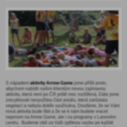
S nápadem
aktivity Arrow Game
jsme přišli proto,
abychom nabídli našim klientům novou zajímavou
aktivitu, která není po ČR ještě moc rozšířená. Dále jsme
zrecyklovali nevyužitou část areálu, která zarůstala
vegetací a nebyla dobře využívána. Doufáme, že se Vám
nová aktivita bude líbit a že se k nám budete vracet
nejenom na Arrow Game, ale i na programy v Lanovém
centru. Budeme rádi za Vaši zpětnou vazbu po každé